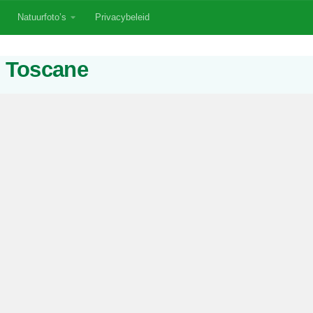
Natuurfoto’s
Privacybeleid
r Toscane