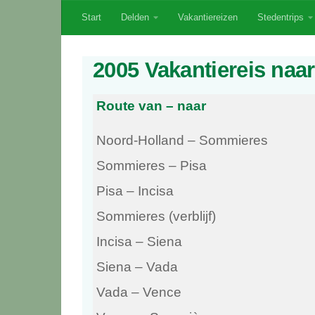
Start
Delden
Vakantiereizen
Stedentrips
Skip to content
2005 Vakantiereis naa
Route van – naar
Noord-Holland – Sommieres
Sommieres – Pisa
Pisa – Incisa
Sommieres (verblijf)
Incisa – Siena
Siena – Vada
Vada – Vence