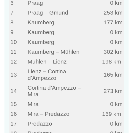
6
Praag
0 km
7
Praag – Gmünd
253 km
8
Kaumberg
177 km
9
Kaumberg
0 km
10
Kaumberg
0 km
11
Kaumberg – Mühlen
302 km
12
Mühlen – Lienz
198 km
Lienz – Cortina
13
165 km
d’Ampezzo
Cortina d’Ampezzo –
14
273 km
Mira
15
Mira
0 km
16
Mira – Predazzo
169 km
17
Predazzo
0 km