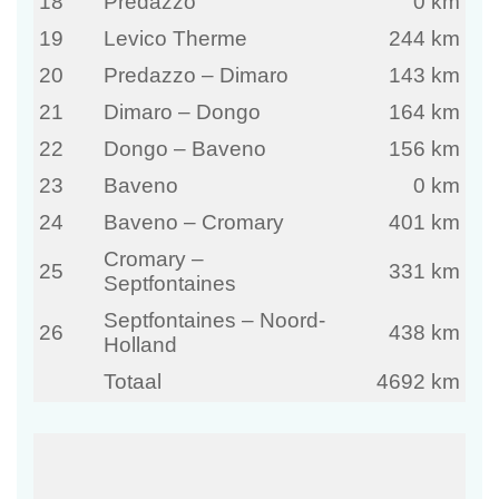
18
Predazzo
0 km
19
Levico Therme
244 km
20
Predazzo – Dimaro
143 km
21
Dimaro – Dongo
164 km
22
Dongo – Baveno
156 km
23
Baveno
0 km
24
Baveno – Cromary
401 km
Cromary –
25
331 km
Septfontaines
Septfontaines – Noord-
26
438 km
Holland
Totaal
4692 km