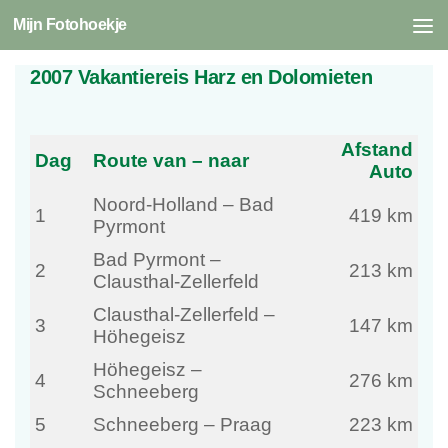
Mijn Fotohoekje
Skip to content
2007 Vakantiereis Harz en Dolomieten
Afstand
Dag
Route van – naar
Auto
Noord-Holland – Bad
1
419 km
Pyrmont
Bad Pyrmont –
2
213 km
Clausthal-Zellerfeld
Clausthal-Zellerfeld –
3
147 km
Höhegeisz
Höhegeisz –
4
276 km
Schneeberg
5
Schneeberg – Praag
223 km